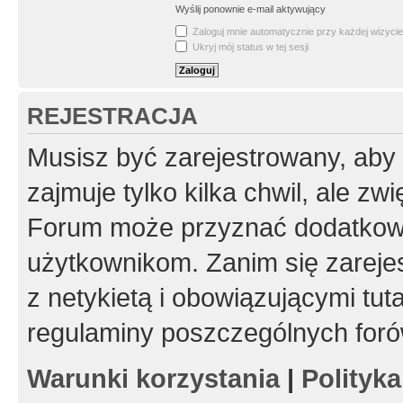
Wyślij ponownie e-mail aktywujący
Zaloguj mnie automatycznie przy każdej wizycie
Ukryj mój status w tej sesji
REJESTRACJA
Musisz być zarejestrowany, aby
zajmuje tylko kilka chwil, ale z
Forum może przyznać dodatkow
użytkownikom. Zanim się zarejes
z netykietą i obowiązującymi tut
regulaminy poszczególnych foró
Warunki korzystania
|
Polityk