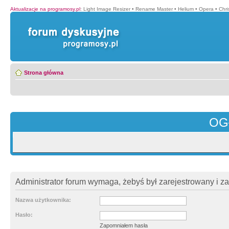
Aktualizacje na programosy.pl
:
Light Image Resizer
•
Rename Master
•
Helium
•
Opera
•
Chr
Strona główna
OG
Administrator forum wymaga, żebyś był zarejestrowany i z
Nazwa użytkownika:
Hasło:
Zapomniałem hasła