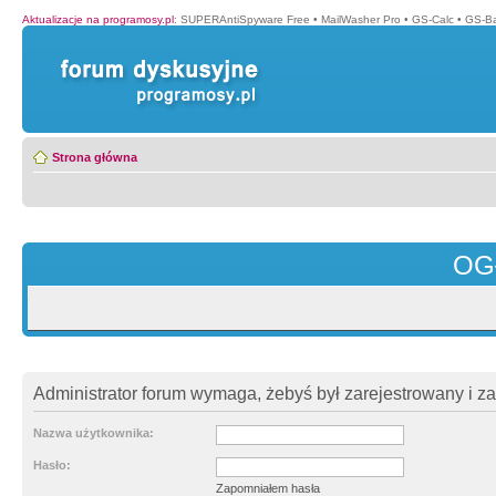
Aktualizacje na programosy.pl
:
SUPERAntiSpyware Free
•
MailWasher Pro
•
GS-Calc
•
GS-B
Strona główna
OG
Administrator forum wymaga, żebyś był zarejestrowany i z
Nazwa użytkownika:
Hasło:
Zapomniałem hasła