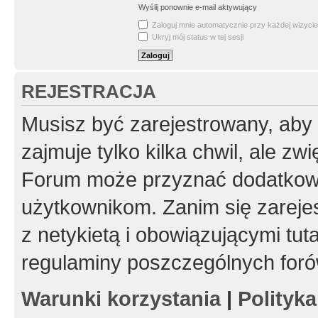
Wyślij ponownie e-mail aktywujący
Zaloguj mnie automatycznie przy każdej wizycie
Ukryj mój status w tej sesji
REJESTRACJA
Musisz być zarejestrowany, aby
zajmuje tylko kilka chwil, ale z
Forum może przyznać dodatkow
użytkownikom. Zanim się zarejes
z netykietą i obowiązującymi tut
regulaminy poszczególnych foró
Warunki korzystania
|
Polityk