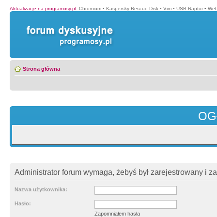
Aktualizacje na programosy.pl
:
Chromium
•
Kaspersky Rescue Disk
•
Vim
•
USB Raptor
•
Web
Strona główna
OG
Administrator forum wymaga, żebyś był zarejestrowany i z
Nazwa użytkownika:
Hasło:
Zapomniałem hasła