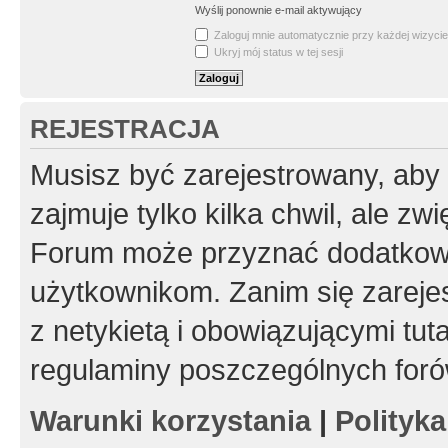
Wyślij ponownie e-mail aktywujący
Zaloguj mnie automatycznie przy każdej wizycie
Ukryj mój status w tej sesji
REJESTRACJA
Musisz być zarejestrowany, aby
zajmuje tylko kilka chwil, ale z
Forum może przyznać dodatkow
użytkownikom. Zanim się zarejes
z netykietą i obowiązującymi tut
regulaminy poszczególnych foró
Warunki korzystania
|
Polityk