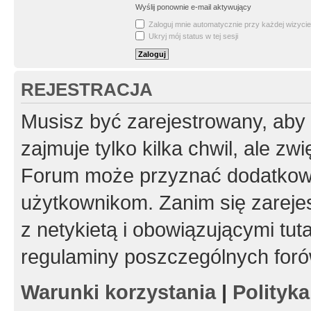
Wyślij ponownie e-mail aktywujący
Zaloguj mnie automatycznie przy każdej wizycie
Ukryj mój status w tej sesji
REJESTRACJA
Musisz być zarejestrowany, aby
zajmuje tylko kilka chwil, ale z
Forum może przyznać dodatkow
użytkownikom. Zanim się zarejes
z netykietą i obowiązującymi tut
regulaminy poszczególnych foró
Warunki korzystania
|
Polityk