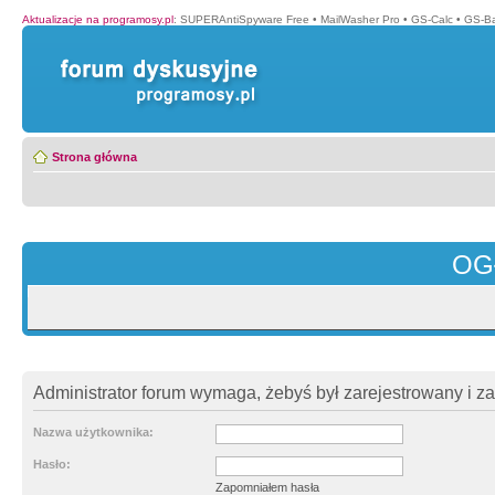
Aktualizacje na programosy.pl
:
SUPERAntiSpyware Free
•
MailWasher Pro
•
GS-Calc
•
GS-B
Strona główna
OG
Administrator forum wymaga, żebyś był zarejestrowany i z
Nazwa użytkownika:
Hasło:
Zapomniałem hasła