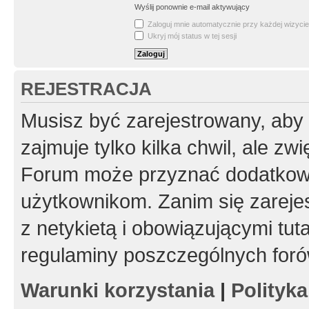
Wyślij ponownie e-mail aktywujący
Zaloguj mnie automatycznie przy każdej wizycie
Ukryj mój status w tej sesji
REJESTRACJA
Musisz być zarejestrowany, aby
zajmuje tylko kilka chwil, ale z
Forum może przyznać dodatkow
użytkownikom. Zanim się zarejes
z netykietą i obowiązującymi tut
regulaminy poszczególnych foró
Warunki korzystania
|
Polityk