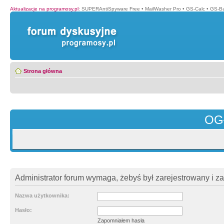
Aktualizacje na programosy.pl
:
SUPERAntiSpyware Free
•
MailWasher Pro
•
GS-Calc
•
GS-B
Strona główna
OG
Administrator forum wymaga, żebyś był zarejestrowany i z
Nazwa użytkownika:
Hasło:
Zapomniałem hasła