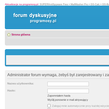
Aktualizacje na programosy.pl
:
SUPERAntiSpyware Free
•
MailWasher Pro
•
GS-Calc
•
GS-B
Strona główna
Administrator forum wymaga, żebyś był zarejestrowany i z
Nazwa użytkownika:
Hasło:
Zapomniałem hasła
Wyślij ponownie e-mail aktywujący
Zaloguj mnie automatycznie przy każdej wizycie