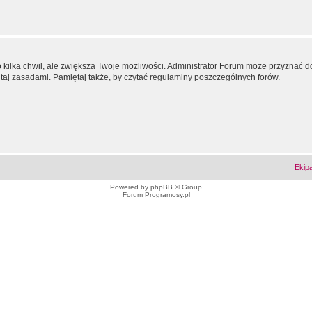
ko kilka chwil, ale zwiększa Twoje możliwości. Administrator Forum może przyzna
tutaj zasadami. Pamiętaj także, by czytać regulaminy poszczególnych forów.
Ekip
Powered by
phpBB
© Group
Forum Programosy.pl