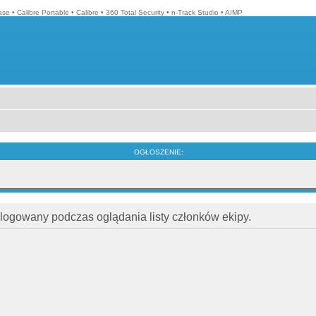
ase
•
Calibre Portable
•
Calibre
•
360 Total Security
•
n-Track Studio
•
AIMP
OGŁOSZENIE:
alogowany podczas oglądania listy członków ekipy.