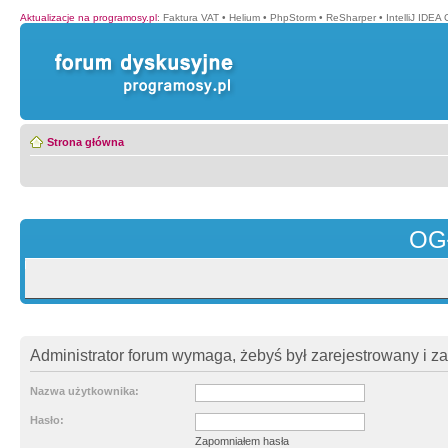
Aktualizacje na programosy.pl
:
Faktura VAT
•
Helium
•
PhpStorm
•
ReSharper
•
IntelliJ IDEA
Strona główna
OG
Administrator forum wymaga, żebyś był zarejestrowany i z
Nazwa użytkownika:
Hasło:
Zapomniałem hasła