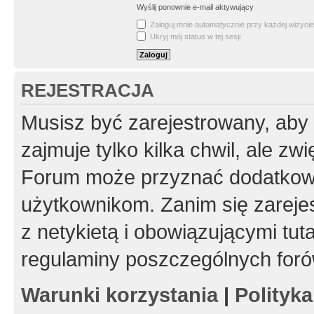
Wyślij ponownie e-mail aktywujący
Zaloguj mnie automatycznie przy każdej wizycie
Ukryj mój status w tej sesji
REJESTRACJA
Musisz być zarejestrowany, aby
zajmuje tylko kilka chwil, ale z
Forum może przyznać dodatkow
użytkownikom. Zanim się zarejes
z netykietą i obowiązującymi tut
regulaminy poszczególnych foró
Warunki korzystania
|
Polityk