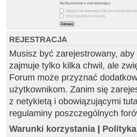
Wyślij ponownie e-mail aktywujący
Zaloguj mnie automatycznie przy każdej wizycie
Ukryj mój status w tej sesji
REJESTRACJA
Musisz być zarejestrowany, aby
zajmuje tylko kilka chwil, ale z
Forum może przyznać dodatkow
użytkownikom. Zanim się zarejes
z netykietą i obowiązującymi tut
regulaminy poszczególnych foró
Warunki korzystania
|
Polityk