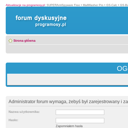
Aktualizacje na programosy.pl
:
SUPERAntiSpyware Free
•
MailWasher Pro
•
GS-Calc
•
GS-B
Strona główna
OG
Administrator forum wymaga, żebyś był zarejestrowany i z
Nazwa użytkownika:
Hasło:
Zapomniałem hasła