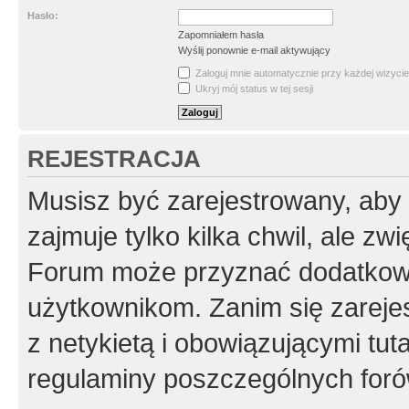
Hasło:
Zapomniałem hasła
Wyślij ponownie e-mail aktywujący
Zaloguj mnie automatycznie przy każdej wizycie
Ukryj mój status w tej sesji
REJESTRACJA
Musisz być zarejestrowany, aby
zajmuje tylko kilka chwil, ale z
Forum może przyznać dodatkow
użytkownikom. Zanim się zarejes
z netykietą i obowiązującymi tut
regulaminy poszczególnych foró