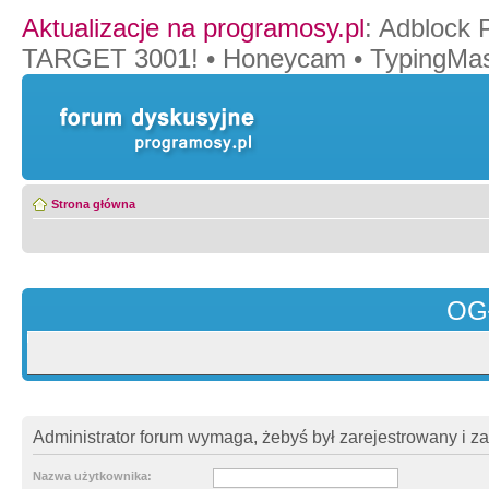
Aktualizacje na programosy.pl
:
Adblock 
TARGET 3001!
•
Honeycam
•
TypingMas
Strona główna
OG
Administrator forum wymaga, żebyś był zarejestrowany i z
Nazwa użytkownika: