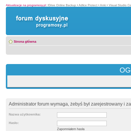
Aktualizacje na programosy.pl
:
IDrive Online Backup
•
Adlice Protect
•
Anki
•
Visual Studio C
Strona główna
OG
Administrator forum wymaga, żebyś był zarejestrowany i z
Nazwa użytkownika:
Hasło:
Zapomniałem hasła