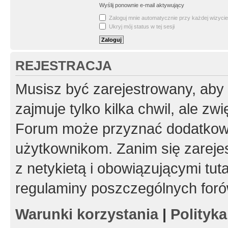
Wyślij ponownie e-mail aktywujący
Zaloguj mnie automatycznie przy każdej wizycie
Ukryj mój status w tej sesji
REJESTRACJA
Musisz być zarejestrowany, aby
zajmuje tylko kilka chwil, ale z
Forum może przyznać dodatkow
użytkownikom. Zanim się zarejes
z netykietą i obowiązującymi tut
regulaminy poszczególnych foró
Warunki korzystania
|
Polityk