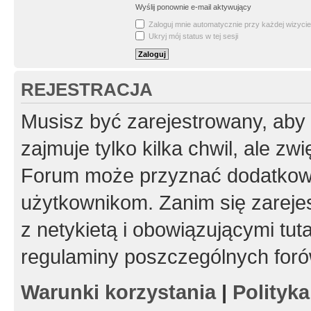
Wyślij ponownie e-mail aktywujący
Zaloguj mnie automatycznie przy każdej wizycie
Ukryj mój status w tej sesji
REJESTRACJA
Musisz być zarejestrowany, aby
zajmuje tylko kilka chwil, ale z
Forum może przyznać dodatkow
użytkownikom. Zanim się zarejes
z netykietą i obowiązującymi tut
regulaminy poszczególnych foró
Warunki korzystania
|
Polityk