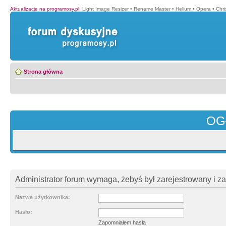
Aktualizacje na programosy.pl
:
Light Image Resizer
•
Rename Master
•
Helium
•
Opera
•
Chr
Strona główna
OG
Administrator forum wymaga, żebyś był zarejestrowany i z
Nazwa użytkownika:
Hasło:
Zapomniałem hasła