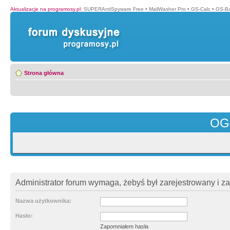
Aktualizacje na programosy.pl
:
SUPERAntiSpyware Free
•
MailWasher Pro
•
GS-Calc
•
GS-B
Strona główna
OG
Administrator forum wymaga, żebyś był zarejestrowany i z
Nazwa użytkownika:
Hasło:
Zapomniałem hasła