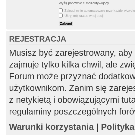
Wyślij ponownie e-mail aktywujący
Zaloguj mnie automatycznie przy każdej wizycie
Ukryj mój status w tej sesji
REJESTRACJA
Musisz być zarejestrowany, aby
zajmuje tylko kilka chwil, ale z
Forum może przyznać dodatkow
użytkownikom. Zanim się zarejes
z netykietą i obowiązującymi tut
regulaminy poszczególnych foró
Warunki korzystania
|
Polityk