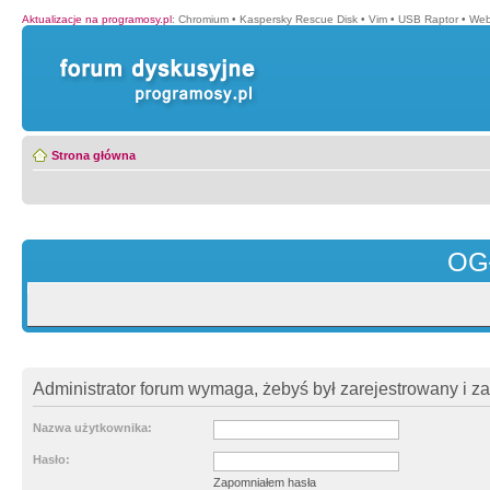
Aktualizacje na programosy.pl
:
Chromium
•
Kaspersky Rescue Disk
•
Vim
•
USB Raptor
•
Web
Strona główna
OG
Administrator forum wymaga, żebyś był zarejestrowany i z
Nazwa użytkownika:
Hasło:
Zapomniałem hasła