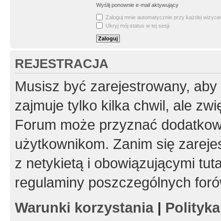
Wyślij ponownie e-mail aktywujący
Zaloguj mnie automatycznie przy każdej wizycie
Ukryj mój status w tej sesji
REJESTRACJA
Musisz być zarejestrowany, aby
zajmuje tylko kilka chwil, ale z
Forum może przyznać dodatkow
użytkownikom. Zanim się zarejes
z netykietą i obowiązującymi tut
regulaminy poszczególnych foró
Warunki korzystania
|
Polityk