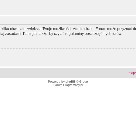
ko kilka chwil, ale zwiększa Twoje możliwości. Administrator Forum może przyzna
tutaj zasadami. Pamiętaj także, by czytać regulaminy poszczególnych forów.
Ekip
Powered by
phpBB
© Group
Forum Programosy.pl