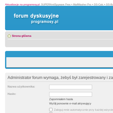
Aktualizacje na programosy.pl
:
SUPERAntiSpyware Free
•
MailWasher Pro
•
GS-Calc
•
GS-B
Strona główna
Administrator forum wymaga, żebyś był zarejestrowany i z
Nazwa użytkownika:
Hasło:
Zapomniałem hasła
Wyślij ponownie e-mail aktywujący
Zaloguj mnie automatycznie przy każdej wizycie