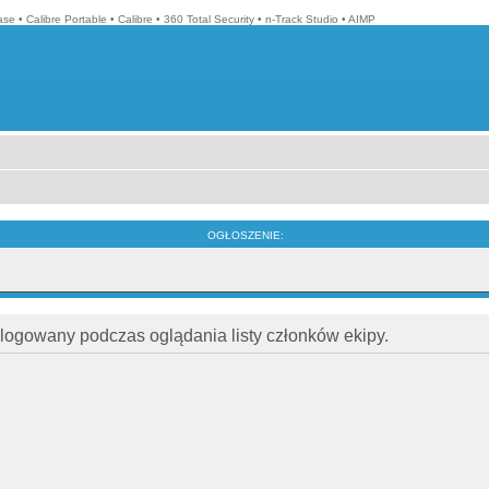
ase
•
Calibre Portable
•
Calibre
•
360 Total Security
•
n-Track Studio
•
AIMP
OGŁOSZENIE:
alogowany podczas oglądania listy członków ekipy.