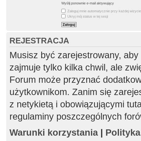
Wyślij ponownie e-mail aktywujący
Zaloguj mnie automatycznie przy każdej wizycie
Ukryj mój status w tej sesji
REJESTRACJA
Musisz być zarejestrowany, aby
zajmuje tylko kilka chwil, ale z
Forum może przyznać dodatkow
użytkownikom. Zanim się zarejes
z netykietą i obowiązującymi tut
regulaminy poszczególnych foró
Warunki korzystania
|
Polityk