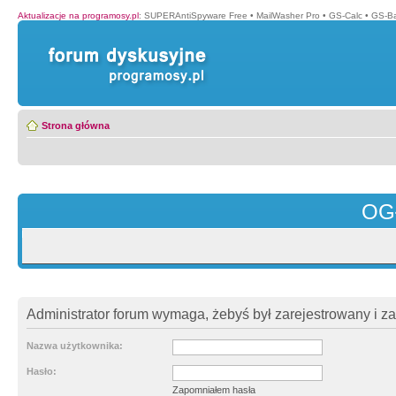
Aktualizacje na programosy.pl
:
SUPERAntiSpyware Free
•
MailWasher Pro
•
GS-Calc
•
GS-B
Strona główna
OG
Administrator forum wymaga, żebyś był zarejestrowany i z
Nazwa użytkownika:
Hasło:
Zapomniałem hasła