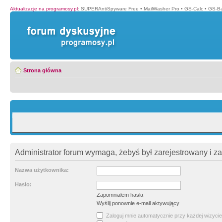
Aktualizacje na programosy.pl
:
SUPERAntiSpyware Free
•
MailWasher Pro
•
GS-Calc
•
GS-B
Strona główna
Administrator forum wymaga, żebyś był zarejestrowany i z
Nazwa użytkownika:
Hasło:
Zapomniałem hasła
Wyślij ponownie e-mail aktywujący
Zaloguj mnie automatycznie przy każdej wizycie