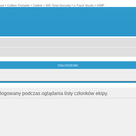
ase
•
Calibre Portable
•
Calibre
•
360 Total Security
•
n-Track Studio
•
AIMP
OGŁOSZENIE:
alogowany podczas oglądania listy członków ekipy.