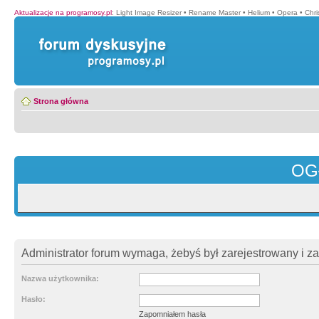
Aktualizacje na programosy.pl
:
Light Image Resizer
•
Rename Master
•
Helium
•
Opera
•
Chr
Strona główna
OG
Administrator forum wymaga, żebyś był zarejestrowany i z
Nazwa użytkownika:
Hasło:
Zapomniałem hasła