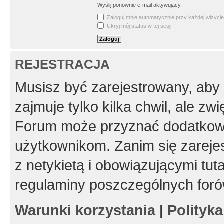
Wyślij ponownie e-mail aktywujący
Zaloguj mnie automatycznie przy każdej wizycie
Ukryj mój status w tej sesji
REJESTRACJA
Musisz być zarejestrowany, aby
zajmuje tylko kilka chwil, ale z
Forum może przyznać dodatkow
użytkownikom. Zanim się zarejes
z netykietą i obowiązującymi tut
regulaminy poszczególnych foró
Warunki korzystania
|
Polityk