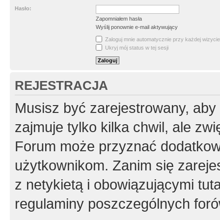
Hasło:
Zapomniałem hasła
Wyślij ponownie e-mail aktywujący
Zaloguj mnie automatycznie przy każdej wizycie
Ukryj mój status w tej sesji
REJESTRACJA
Musisz być zarejestrowany, aby
zajmuje tylko kilka chwil, ale z
Forum może przyznać dodatkow
użytkownikom. Zanim się zarejes
z netykietą i obowiązującymi tut
regulaminy poszczególnych foró