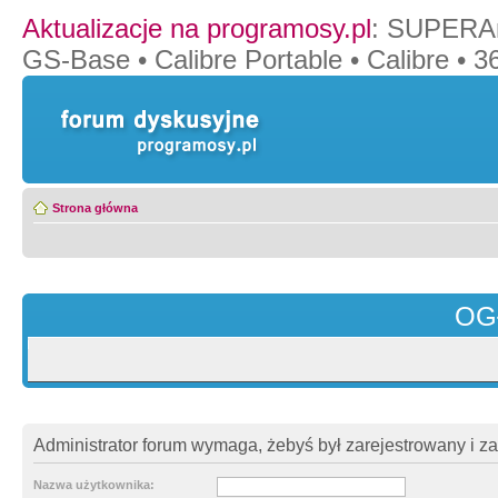
Aktualizacje na programosy.pl
:
SUPERAn
GS-Base
•
Calibre Portable
•
Calibre
•
36
Strona główna
OG
Administrator forum wymaga, żebyś był zarejestrowany i z
Nazwa użytkownika: