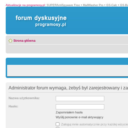
Aktualizacje na programosy.pl
:
SUPERAntiSpyware Free
•
MailWasher Pro
•
GS-Calc
•
GS-B
Strona główna
Administrator forum wymaga, żebyś był zarejestrowany i z
Nazwa użytkownika:
Hasło:
Zapomniałem hasła
Wyślij ponownie e-mail aktywujący
Zaloguj mnie automatycznie przy każdej wizycie