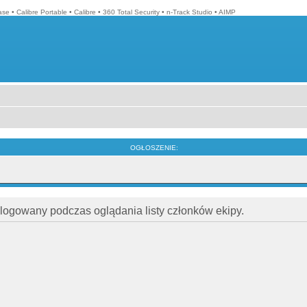
ase
•
Calibre Portable
•
Calibre
•
360 Total Security
•
n-Track Studio
•
AIMP
OGŁOSZENIE:
alogowany podczas oglądania listy członków ekipy.