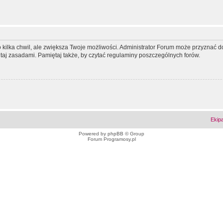
ko kilka chwil, ale zwiększa Twoje możliwości. Administrator Forum może przyzna
tutaj zasadami. Pamiętaj także, by czytać regulaminy poszczególnych forów.
Ekip
Powered by
phpBB
© Group
Forum Programosy.pl