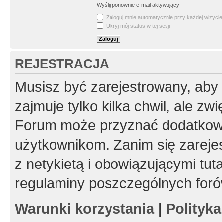
Wyślij ponownie e-mail aktywujący
Zaloguj mnie automatycznie przy każdej wizycie
Ukryj mój status w tej sesji
REJESTRACJA
Musisz być zarejestrowany, aby
zajmuje tylko kilka chwil, ale z
Forum może przyznać dodatkow
użytkownikom. Zanim się zarejes
z netykietą i obowiązującymi tut
regulaminy poszczególnych foró
Warunki korzystania
|
Polityk