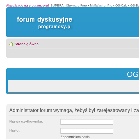
Aktualizacje na programosy.pl
:
SUPERAntiSpyware Free
•
MailWasher Pro
•
GS-Calc
•
GS-B
Strona główna
OG
Administrator forum wymaga, żebyś był zarejestrowany i z
Nazwa użytkownika:
Hasło:
Zapomniałem hasła