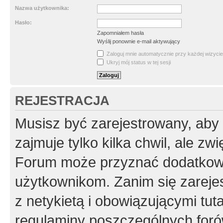
Nazwa użytkownika:
Hasło:
Zapomniałem hasła
Wyślij ponownie e-mail aktywujący
Zaloguj mnie automatycznie przy każdej wizycie
Ukryj mój status w tej sesji
REJESTRACJA
Musisz być zarejestrowany, aby
zajmuje tylko kilka chwil, ale z
Forum może przyznać dodatkow
użytkownikom. Zanim się zarejes
z netykietą i obowiązującymi tut
regulaminy poszczególnych foró