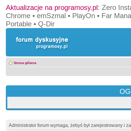
Aktualizacje na programosy.pl
:
Zero Insta
Chrome
•
emSzmal
•
PlayOn
•
Far Mana
Portable
•
Q-Dir
Strona główna
OG
Administrator forum wymaga, żebyś był zarejestrowany i z