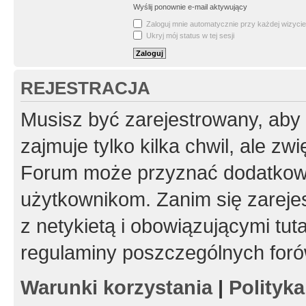
Wyślij ponownie e-mail aktywujący
Zaloguj mnie automatycznie przy każdej wizycie
Ukryj mój status w tej sesji
REJESTRACJA
Musisz być zarejestrowany, aby
zajmuje tylko kilka chwil, ale z
Forum może przyznać dodatkow
użytkownikom. Zanim się zarejes
z netykietą i obowiązującymi tut
regulaminy poszczególnych foró
Warunki korzystania
|
Polityk