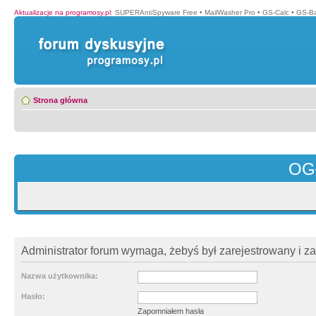
Aktualizacje na programosy.pl
:
SUPERAntiSpyware Free
•
MailWasher Pro
•
GS-Calc
•
GS-B
Strona główna
OG
Administrator forum wymaga, żebyś był zarejestrowany i z
Nazwa użytkownika:
Hasło:
Zapomniałem hasła