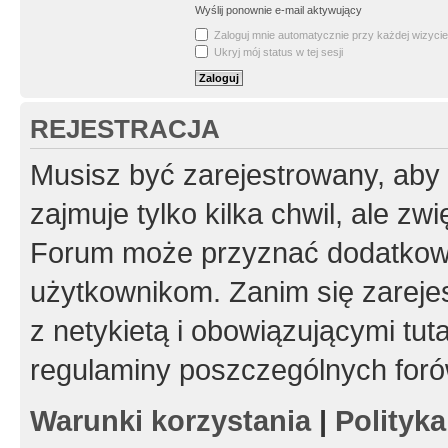
Wyślij ponownie e-mail aktywujący
Zaloguj mnie automatycznie przy każdej wizycie
Ukryj mój status w tej sesji
REJESTRACJA
Musisz być zarejestrowany, aby
zajmuje tylko kilka chwil, ale z
Forum może przyznać dodatkow
użytkownikom. Zanim się zarejes
z netykietą i obowiązującymi tut
regulaminy poszczególnych foró
Warunki korzystania
|
Polityk