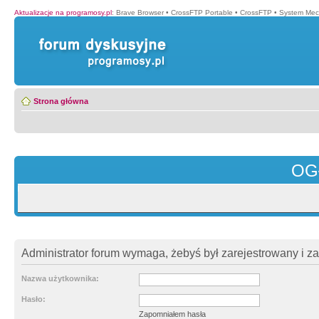
Aktualizacje na programosy.pl
:
Brave Browser
•
CrossFTP Portable
•
CrossFTP
•
System Mec
Strona główna
OG
Administrator forum wymaga, żebyś był zarejestrowany i z
Nazwa użytkownika:
Hasło:
Zapomniałem hasła