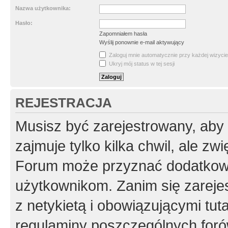
Nazwa użytkownika:
Hasło:
Zapomniałem hasła
Wyślij ponownie e-mail aktywujący
Zaloguj mnie automatycznie przy każdej wizycie
Ukryj mój status w tej sesji
REJESTRACJA
Musisz być zarejestrowany, aby
zajmuje tylko kilka chwil, ale z
Forum może przyznać dodatkow
użytkownikom. Zanim się zarejes
z netykietą i obowiązującymi tut
regulaminy poszczególnych foró