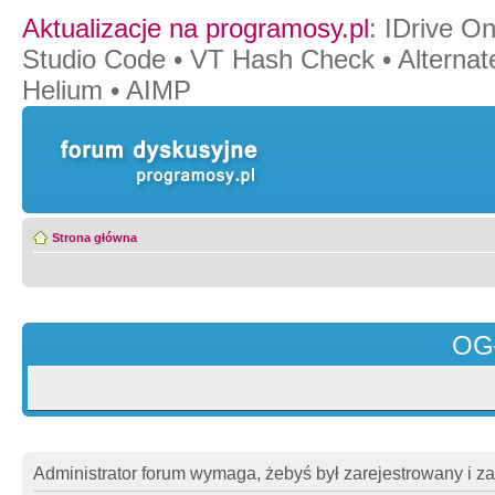
Aktualizacje na programosy.pl
:
IDrive O
Studio Code
•
VT Hash Check
•
Alternat
Helium
•
AIMP
Strona główna
OG
Administrator forum wymaga, żebyś był zarejestrowany i z