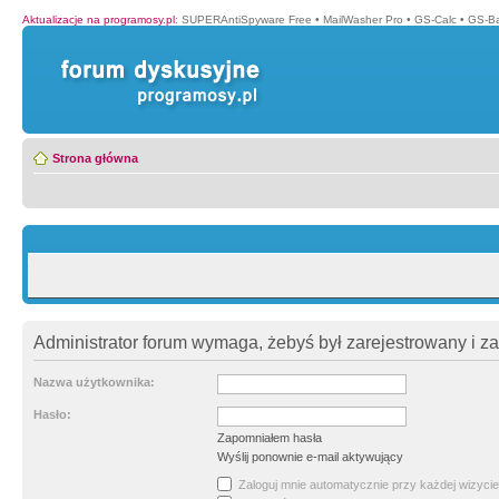
Aktualizacje na programosy.pl
:
SUPERAntiSpyware Free
•
MailWasher Pro
•
GS-Calc
•
GS-B
Strona główna
Administrator forum wymaga, żebyś był zarejestrowany i z
Nazwa użytkownika:
Hasło:
Zapomniałem hasła
Wyślij ponownie e-mail aktywujący
Zaloguj mnie automatycznie przy każdej wizycie