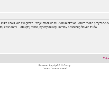
ko kilka chwil, ale zwiększa Twoje możliwości. Administrator Forum może przyzna
tutaj zasadami. Pamiętaj także, by czytać regulaminy poszczególnych forów.
Ekip
Powered by
phpBB
© Group
Forum Programosy.pl