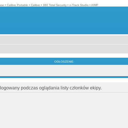
ase
•
Calibre Portable
•
Calibre
•
360 Total Security
•
n-Track Studio
•
AIMP
OGŁOSZENIE:
alogowany podczas oglądania listy członków ekipy.