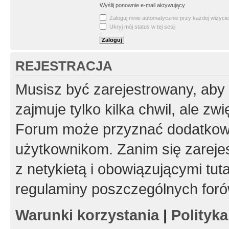
Wyślij ponownie e-mail aktywujący
Zaloguj mnie automatycznie przy każdej wizycie
Ukryj mój status w tej sesji
REJESTRACJA
Musisz być zarejestrowany, aby
zajmuje tylko kilka chwil, ale z
Forum może przyznać dodatkow
użytkownikom. Zanim się zarejes
z netykietą i obowiązującymi tut
regulaminy poszczególnych foró
Warunki korzystania
|
Polityk