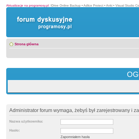
Aktualizacje na programosy.pl
:
IDrive Online Backup
•
Adlice Protect
•
Anki
•
Visual Studio C
Strona główna
OG
Administrator forum wymaga, żebyś był zarejestrowany i z
Nazwa użytkownika:
Hasło:
Zapomniałem hasła