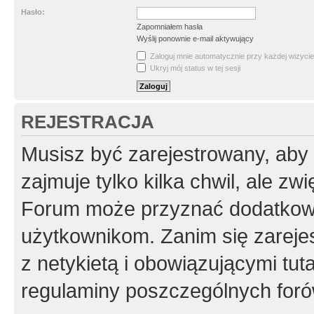
Hasło:
Zapomniałem hasła
Wyślij ponownie e-mail aktywujący
Zaloguj mnie automatycznie przy każdej wizycie
Ukryj mój status w tej sesji
REJESTRACJA
Musisz być zarejestrowany, aby
zajmuje tylko kilka chwil, ale z
Forum może przyznać dodatkow
użytkownikom. Zanim się zarejes
z netykietą i obowiązującymi tut
regulaminy poszczególnych foró