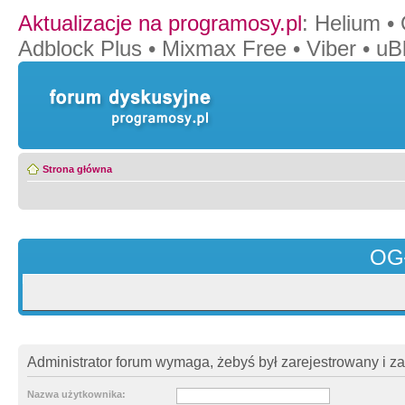
Aktualizacje na programosy.pl
:
Helium
•
Adblock Plus
•
Mixmax Free
•
Viber
•
uB
Strona główna
OG
Administrator forum wymaga, żebyś był zarejestrowany i z
Nazwa użytkownika: