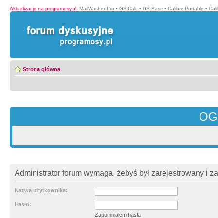
Aktualizacje na programosy.pl
:
MailWasher Pro
•
GS-Calc
•
GS-Base
•
Calibre Portable
•
Cali
Strona główna
OG
Administrator forum wymaga, żebyś był zarejestrowany i z
Nazwa użytkownika:
Hasło:
Zapomniałem hasła