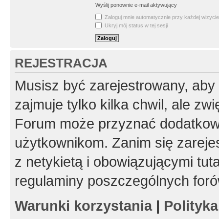
Wyślij ponownie e-mail aktywujący
Zaloguj mnie automatycznie przy każdej wizycie
Ukryj mój status w tej sesji
REJESTRACJA
Musisz być zarejestrowany, aby
zajmuje tylko kilka chwil, ale z
Forum może przyznać dodatkow
użytkownikom. Zanim się zarejes
z netykietą i obowiązującymi tut
regulaminy poszczególnych foró
Warunki korzystania
|
Polityk