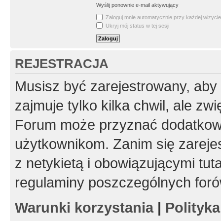
Wyślij ponownie e-mail aktywujący
Zaloguj mnie automatycznie przy każdej wizycie
Ukryj mój status w tej sesji
REJESTRACJA
Musisz być zarejestrowany, aby
zajmuje tylko kilka chwil, ale z
Forum może przyznać dodatkow
użytkownikom. Zanim się zarejes
z netykietą i obowiązującymi tut
regulaminy poszczególnych foró
Warunki korzystania
|
Polityk