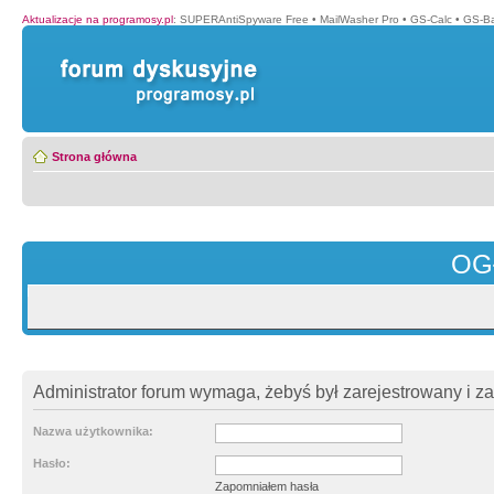
Aktualizacje na programosy.pl
:
SUPERAntiSpyware Free
•
MailWasher Pro
•
GS-Calc
•
GS-B
Strona główna
OG
Administrator forum wymaga, żebyś był zarejestrowany i z
Nazwa użytkownika:
Hasło:
Zapomniałem hasła