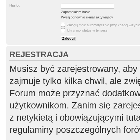
Hasło:
Zapomniałem hasła
Wyślij ponownie e-mail aktywujący
Zaloguj mnie automatycznie przy każdej wizycie
Ukryj mój status w tej sesji
REJESTRACJA
Musisz być zarejestrowany, aby
zajmuje tylko kilka chwil, ale z
Forum może przyznać dodatkow
użytkownikom. Zanim się zarejes
z netykietą i obowiązującymi tut
regulaminy poszczególnych foró