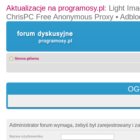
Aktualizacje na programosy.pl
:
Light Ima
ChrisPC Free Anonymous Proxy
•
Adblo
Strona główna
OG
Administrator forum wymaga, żebyś był zarejestrowany i z
Nazwa użytkownika: