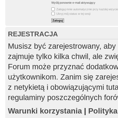
Wyślij ponownie e-mail aktywujący
Zaloguj mnie automatycznie przy każdej wizycie
Ukryj mój status w tej sesji
REJESTRACJA
Musisz być zarejestrowany, aby
zajmuje tylko kilka chwil, ale z
Forum może przyznać dodatkow
użytkownikom. Zanim się zarejes
z netykietą i obowiązującymi tut
regulaminy poszczególnych foró
Warunki korzystania
|
Polityk