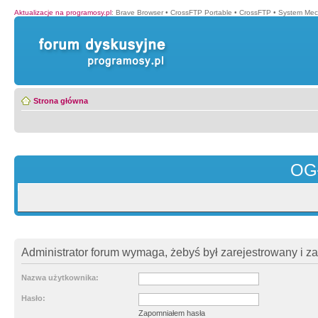
Aktualizacje na programosy.pl
:
Brave Browser
•
CrossFTP Portable
•
CrossFTP
•
System Mec
Strona główna
OG
Administrator forum wymaga, żebyś był zarejestrowany i z
Nazwa użytkownika:
Hasło:
Zapomniałem hasła