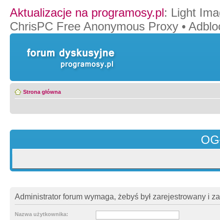
Aktualizacje na programosy.pl
:
Light Ima
ChrisPC Free Anonymous Proxy
•
Adblo
Strona główna
OG
Administrator forum wymaga, żebyś był zarejestrowany i z
Nazwa użytkownika: