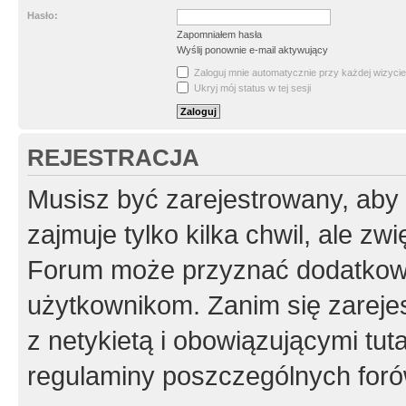
Hasło:
Zapomniałem hasła
Wyślij ponownie e-mail aktywujący
Zaloguj mnie automatycznie przy każdej wizycie
Ukryj mój status w tej sesji
REJESTRACJA
Musisz być zarejestrowany, aby
zajmuje tylko kilka chwil, ale z
Forum może przyznać dodatkow
użytkownikom. Zanim się zarejes
z netykietą i obowiązującymi tut
regulaminy poszczególnych foró