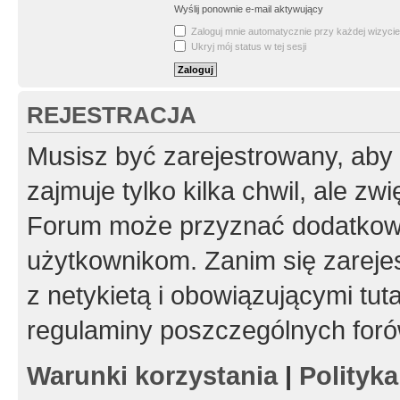
Wyślij ponownie e-mail aktywujący
Zaloguj mnie automatycznie przy każdej wizycie
Ukryj mój status w tej sesji
REJESTRACJA
Musisz być zarejestrowany, aby
zajmuje tylko kilka chwil, ale z
Forum może przyznać dodatkow
użytkownikom. Zanim się zarejes
z netykietą i obowiązującymi tut
regulaminy poszczególnych foró
Warunki korzystania
|
Polityk