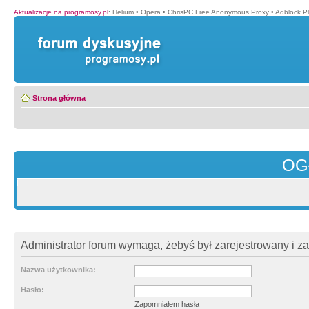
Aktualizacje na programosy.pl
:
Helium
•
Opera
•
ChrisPC Free Anonymous Proxy
•
Adblock P
Strona główna
OG
Administrator forum wymaga, żebyś był zarejestrowany i z
Nazwa użytkownika:
Hasło:
Zapomniałem hasła