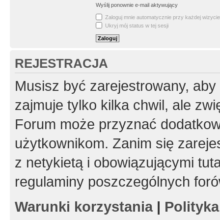
Wyślij ponownie e-mail aktywujący
Zaloguj mnie automatycznie przy każdej wizycie
Ukryj mój status w tej sesji
REJESTRACJA
Musisz być zarejestrowany, aby
zajmuje tylko kilka chwil, ale z
Forum może przyznać dodatkow
użytkownikom. Zanim się zarejes
z netykietą i obowiązującymi tut
regulaminy poszczególnych foró
Warunki korzystania
|
Polityk