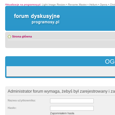
Aktualizacje na programosy.pl
:
Light Image Resizer
•
Rename Master
•
Helium
•
Opera
•
Chr
Strona główna
OG
Administrator forum wymaga, żebyś był zarejestrowany i z
Nazwa użytkownika:
Hasło:
Zapomniałem hasła