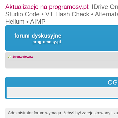
Aktualizacje na programosy.pl
:
IDrive O
Studio Code
•
VT Hash Check
•
Alternat
Helium
•
AIMP
Strona główna
OG
Administrator forum wymaga, żebyś był zarejestrowany i z