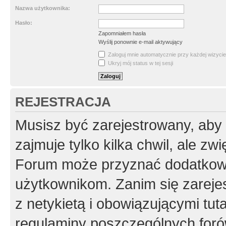
Nazwa użytkownika:
Hasło:
Zapomniałem hasła
Wyślij ponownie e-mail aktywujący
Zaloguj mnie automatycznie przy każdej wizycie
Ukryj mój status w tej sesji
REJESTRACJA
Musisz być zarejestrowany, aby
zajmuje tylko kilka chwil, ale z
Forum może przyznać dodatkow
użytkownikom. Zanim się zarejes
z netykietą i obowiązującymi tut
regulaminy poszczególnych foró