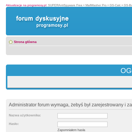
Aktualizacje na programosy.pl
:
SUPERAntiSpyware Free
•
MailWasher Pro
•
GS-Calc
•
GS-B
Strona główna
OG
Administrator forum wymaga, żebyś był zarejestrowany i z
Nazwa użytkownika:
Hasło:
Zapomniałem hasła