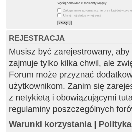
Wyślij ponownie e-mail aktywujący
Zaloguj mnie automatycznie przy każdej wizycie
Ukryj mój status w tej sesji
REJESTRACJA
Musisz być zarejestrowany, aby
zajmuje tylko kilka chwil, ale z
Forum może przyznać dodatkow
użytkownikom. Zanim się zarejes
z netykietą i obowiązującymi tut
regulaminy poszczególnych foró
Warunki korzystania
|
Polityk