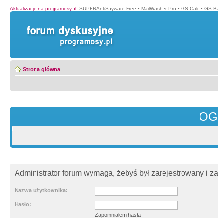
Aktualizacje na programosy.pl
:
SUPERAntiSpyware Free
•
MailWasher Pro
•
GS-Calc
•
GS-B
Strona główna
OG
Administrator forum wymaga, żebyś był zarejestrowany i z
Nazwa użytkownika:
Hasło:
Zapomniałem hasła