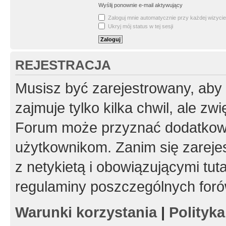
Wyślij ponownie e-mail aktywujący
Zaloguj mnie automatycznie przy każdej wizycie
Ukryj mój status w tej sesji
REJESTRACJA
Musisz być zarejestrowany, aby
zajmuje tylko kilka chwil, ale z
Forum może przyznać dodatkow
użytkownikom. Zanim się zarejes
z netykietą i obowiązującymi tut
regulaminy poszczególnych foró
Warunki korzystania
|
Polityk