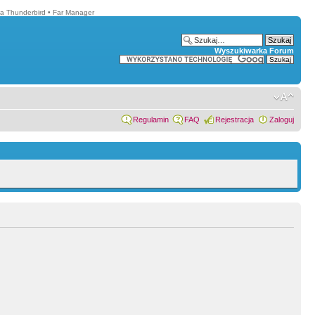
la Thunderbird
•
Far Manager
Wyszukiwarka Forum
Regulamin
FAQ
Rejestracja
Zaloguj