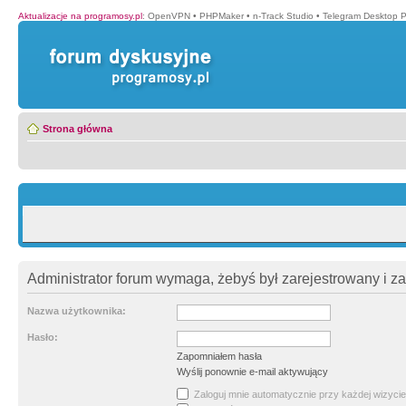
Aktualizacje na programosy.pl
:
OpenVPN
•
PHPMaker
•
n-Track Studio
•
Telegram Desktop P
Strona główna
Administrator forum wymaga, żebyś był zarejestrowany i z
Nazwa użytkownika:
Hasło:
Zapomniałem hasła
Wyślij ponownie e-mail aktywujący
Zaloguj mnie automatycznie przy każdej wizycie