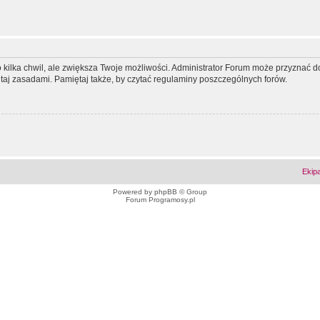
ko kilka chwil, ale zwiększa Twoje możliwości. Administrator Forum może przyzna
tutaj zasadami. Pamiętaj także, by czytać regulaminy poszczególnych forów.
Ekip
Powered by
phpBB
© Group
Forum Programosy.pl