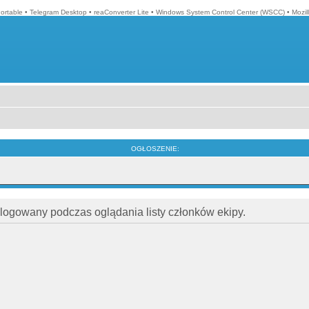
ortable
•
Telegram Desktop
•
reaConverter Lite
•
Windows System Control Center (WSCC)
•
Mozil
OGŁOSZENIE:
alogowany podczas oglądania listy członków ekipy.