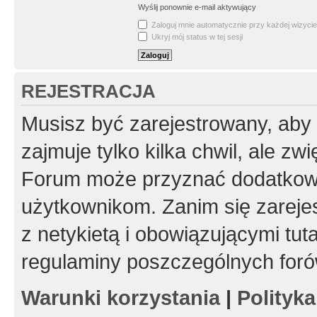
Wyślij ponownie e-mail aktywujący
Zaloguj mnie automatycznie przy każdej wizycie
Ukryj mój status w tej sesji
REJESTRACJA
Musisz być zarejestrowany, aby
zajmuje tylko kilka chwil, ale z
Forum może przyznać dodatkow
użytkownikom. Zanim się zarejes
z netykietą i obowiązującymi tut
regulaminy poszczególnych foró
Warunki korzystania
|
Polityk