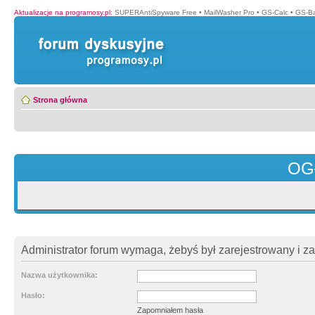
Aktualizacje na programosy.pl
:
SUPERAntiSpyware Free
•
MailWasher Pro
•
GS-Calc
•
GS-B
Strona główna
OG
Administrator forum wymaga, żebyś był zarejestrowany i z
Nazwa użytkownika:
Hasło:
Zapomniałem hasła