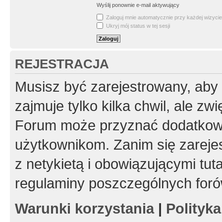
Wyślij ponownie e-mail aktywujący
Zaloguj mnie automatycznie przy każdej wizycie
Ukryj mój status w tej sesji
REJESTRACJA
Musisz być zarejestrowany, aby
zajmuje tylko kilka chwil, ale z
Forum może przyznać dodatkow
użytkownikom. Zanim się zarejes
z netykietą i obowiązującymi tut
regulaminy poszczególnych foró
Warunki korzystania
|
Polityk