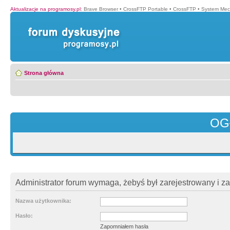
Aktualizacje na programosy.pl
:
Brave Browser
•
CrossFTP Portable
•
CrossFTP
•
System Mec
Strona główna
OG
Administrator forum wymaga, żebyś był zarejestrowany i z
Nazwa użytkownika:
Hasło:
Zapomniałem hasła