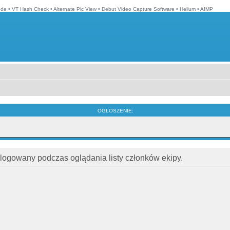
ode
•
VT Hash Check
•
Alternate Pic View
•
Debut Video Capture Software
•
Helium
•
AIMP
OGŁOSZENIE:
alogowany podczas oglądania listy członków ekipy.