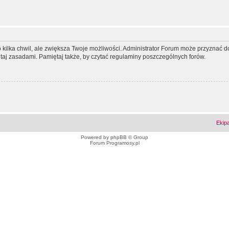
ko kilka chwil, ale zwiększa Twoje możliwości. Administrator Forum może przyzna
tutaj zasadami. Pamiętaj także, by czytać regulaminy poszczególnych forów.
Ekip
Powered by
phpBB
© Group
Forum Programosy.pl