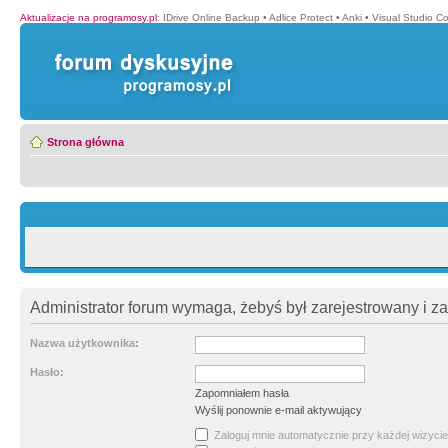
Aktualizacje na programosy.pl
:
IDrive Online Backup
•
Adlice Protect
•
Anki
•
Visual Studio C
Strona główna
Administrator forum wymaga, żebyś był zarejestrowany i z
Nazwa użytkownika:
Hasło:
Zapomniałem hasła
Wyślij ponownie e-mail aktywujący
Zaloguj mnie automatycznie przy każdej wizycie