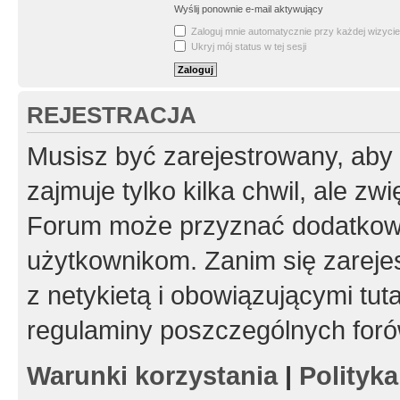
Wyślij ponownie e-mail aktywujący
Zaloguj mnie automatycznie przy każdej wizycie
Ukryj mój status w tej sesji
REJESTRACJA
Musisz być zarejestrowany, aby
zajmuje tylko kilka chwil, ale z
Forum może przyznać dodatkow
użytkownikom. Zanim się zarejes
z netykietą i obowiązującymi tut
regulaminy poszczególnych foró
Warunki korzystania
|
Polityk