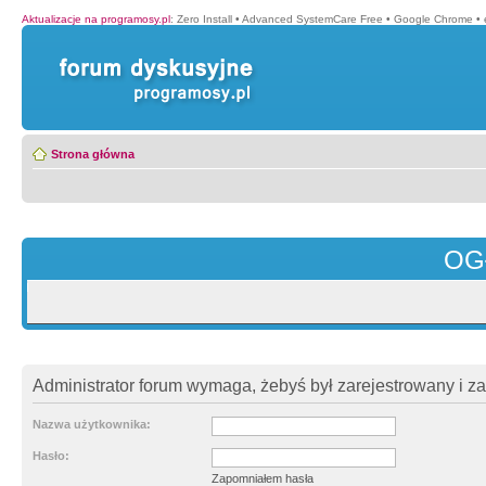
Aktualizacje na programosy.pl
:
Zero Install
•
Advanced SystemCare Free
•
Google Chrome
•
Strona główna
OG
Administrator forum wymaga, żebyś był zarejestrowany i z
Nazwa użytkownika:
Hasło:
Zapomniałem hasła