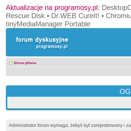
Aktualizacje na programosy.pl
:
Desktop
Rescue Disk
•
Dr.WEB CureIt!
•
Chromi
tinyMediaManager Portable
Strona główna
OG
Administrator forum wymaga, żebyś był zarejestrowany i z