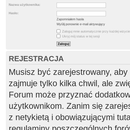
Nazwa użytkownika:
Hasło:
Zapomniałem hasła
Wyślij ponownie e-mail aktywujący
Zaloguj mnie automatycznie przy każdej wizycie
Ukryj mój status w tej sesji
REJESTRACJA
Musisz być zarejestrowany, aby
zajmuje tylko kilka chwil, ale z
Forum może przyznać dodatkow
użytkownikom. Zanim się zarejes
z netykietą i obowiązującymi tut
regulaminy poszczególnych foró