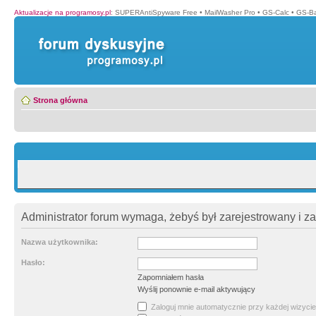
Aktualizacje na programosy.pl
:
SUPERAntiSpyware Free
•
MailWasher Pro
•
GS-Calc
•
GS-B
Strona główna
Administrator forum wymaga, żebyś był zarejestrowany i z
Nazwa użytkownika:
Hasło:
Zapomniałem hasła
Wyślij ponownie e-mail aktywujący
Zaloguj mnie automatycznie przy każdej wizycie