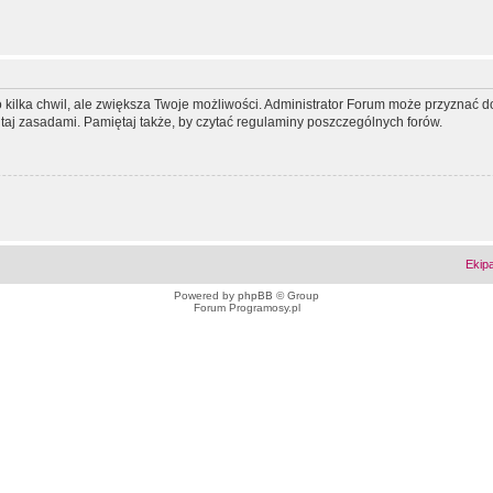
ko kilka chwil, ale zwiększa Twoje możliwości. Administrator Forum może przyzna
tutaj zasadami. Pamiętaj także, by czytać regulaminy poszczególnych forów.
Ekip
Powered by
phpBB
© Group
Forum Programosy.pl