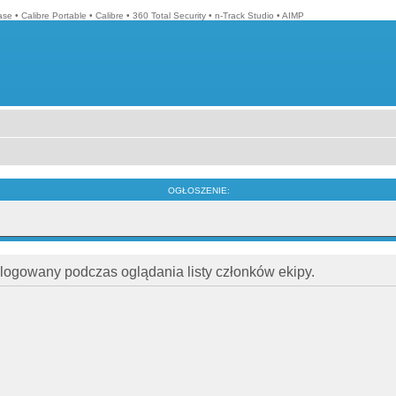
ase
•
Calibre Portable
•
Calibre
•
360 Total Security
•
n-Track Studio
•
AIMP
OGŁOSZENIE:
alogowany podczas oglądania listy członków ekipy.