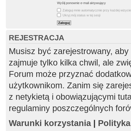
Wyślij ponownie e-mail aktywujący
Zaloguj mnie automatycznie przy każdej wizycie
Ukryj mój status w tej sesji
REJESTRACJA
Musisz być zarejestrowany, aby
zajmuje tylko kilka chwil, ale z
Forum może przyznać dodatkow
użytkownikom. Zanim się zarejes
z netykietą i obowiązującymi tut
regulaminy poszczególnych foró
Warunki korzystania
|
Polityk