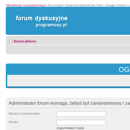
Aktualizacje na programosy.pl
:
Zero Install
•
Advanced SystemCare Free
•
Google Chrome
•
Strona główna
OG
Administrator forum wymaga, żebyś był zarejestrowany i z
Nazwa użytkownika:
Hasło:
Zapomniałem hasła