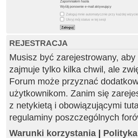
Zapomniałem hasła
Wyślij ponownie e-mail aktywujący
Zaloguj mnie automatycznie przy każdej wizycie
Ukryj mój status w tej sesji
REJESTRACJA
Musisz być zarejestrowany, aby
zajmuje tylko kilka chwil, ale z
Forum może przyznać dodatkow
użytkownikom. Zanim się zarejes
z netykietą i obowiązującymi tut
regulaminy poszczególnych foró
Warunki korzystania
|
Polityk