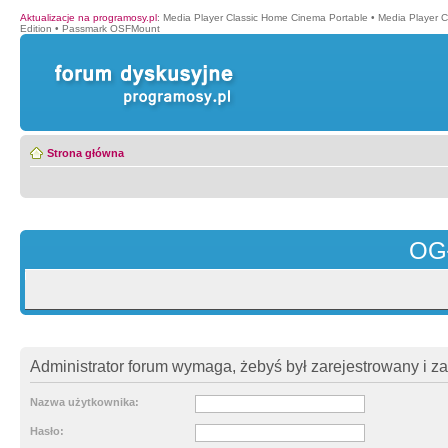
Aktualizacje na programosy.pl
:
Media Player Classic Home Cinema Portable
•
Media Player 
Edition
•
Passmark OSFMount
Strona główna
OG
Administrator forum wymaga, żebyś był zarejestrowany i z
Nazwa użytkownika:
Hasło: