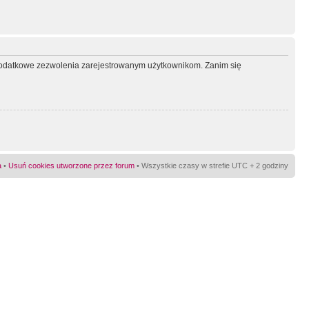
ć dodatkowe zezwolenia zarejestrowanym użytkownikom. Zanim się
a
•
Usuń cookies utworzone przez forum
• Wszystkie czasy w strefie UTC + 2 godziny