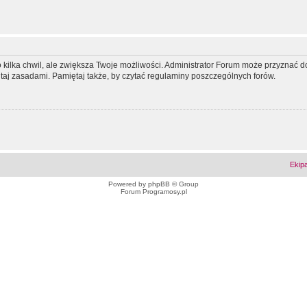
ko kilka chwil, ale zwiększa Twoje możliwości. Administrator Forum może przyzna
tutaj zasadami. Pamiętaj także, by czytać regulaminy poszczególnych forów.
Ekip
Powered by
phpBB
© Group
Forum Programosy.pl