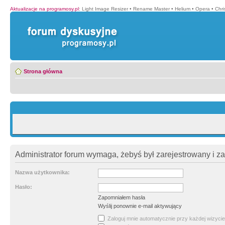
Aktualizacje na programosy.pl
:
Light Image Resizer
•
Rename Master
•
Helium
•
Opera
•
Chr
Strona główna
Administrator forum wymaga, żebyś był zarejestrowany i z
Nazwa użytkownika:
Hasło:
Zapomniałem hasła
Wyślij ponownie e-mail aktywujący
Zaloguj mnie automatycznie przy każdej wizycie