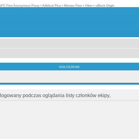
isPC Free Anonymous Proxy
•
Adblock Plus
•
Mixmax Free
•
Viber
•
uBlock Origin
OGŁOSZENIE:
alogowany podczas oglądania listy członków ekipy.