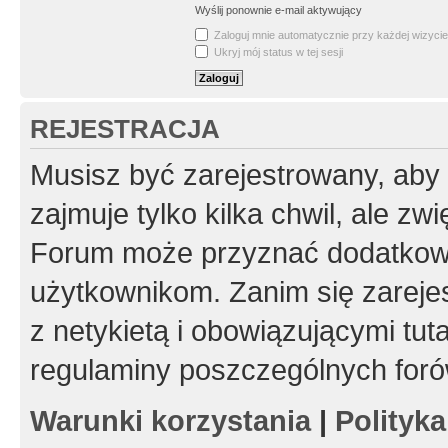
Wyślij ponownie e-mail aktywujący
Zaloguj mnie automatycznie przy każdej wizycie
Ukryj mój status w tej sesji
REJESTRACJA
Musisz być zarejestrowany, aby
zajmuje tylko kilka chwil, ale z
Forum może przyznać dodatkow
użytkownikom. Zanim się zarejes
z netykietą i obowiązującymi tut
regulaminy poszczególnych foró
Warunki korzystania
|
Polityk