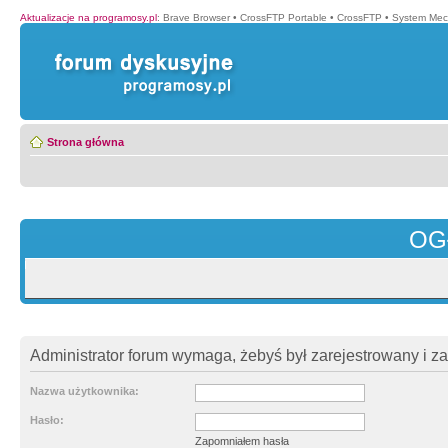
Aktualizacje na programosy.pl
:
Brave Browser
•
CrossFTP Portable
•
CrossFTP
•
System Mec
Strona główna
OG
Administrator forum wymaga, żebyś był zarejestrowany i z
Nazwa użytkownika:
Hasło:
Zapomniałem hasła