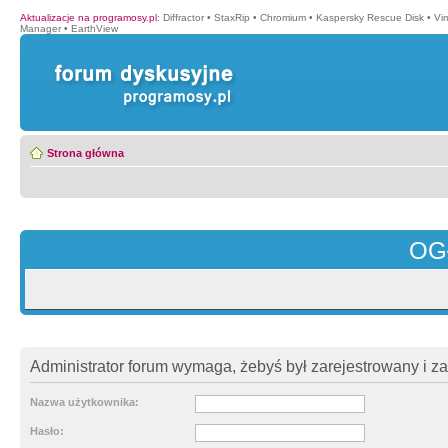
Aktualizacje na programosy.pl
:
Diffractor
•
StaxRip
•
Chromium
•
Kaspersky Rescue Disk
•
Vi
Manager
•
EarthView
Strona główna
OG
Administrator forum wymaga, żebyś był zarejestrowany i z
Nazwa użytkownika:
Hasło: