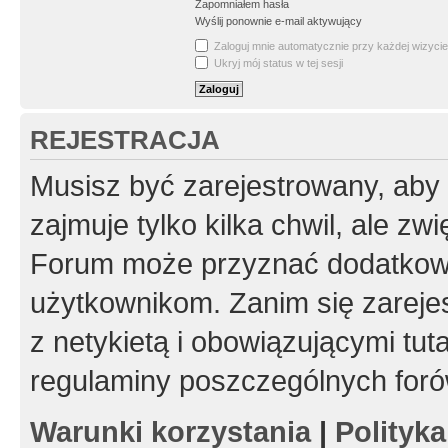
Zapomniałem hasła
Wyślij ponownie e-mail aktywujący
Zaloguj mnie automatycznie przy każdej wizycie
Ukryj mój status w tej sesji
REJESTRACJA
Musisz być zarejestrowany, aby
zajmuje tylko kilka chwil, ale z
Forum może przyznać dodatkow
użytkownikom. Zanim się zarejes
z netykietą i obowiązującymi tut
regulaminy poszczególnych foró
Warunki korzystania
|
Polityk