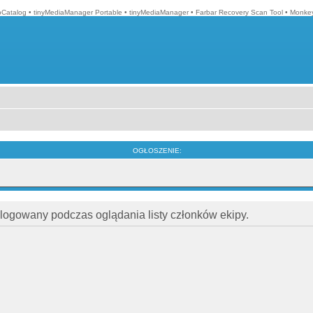
Catalog
•
tinyMediaManager Portable
•
tinyMediaManager
•
Farbar Recovery Scan Tool
•
Monkey
OGŁOSZENIE:
alogowany podczas oglądania listy członków ekipy.