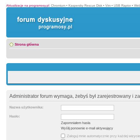
Aktualizacje na programosy.pl
:
Chromium
•
Kaspersky Rescue Disk
•
Vim
•
USB Raptor
•
Web
Strona główna
Administrator forum wymaga, żebyś był zarejestrowany i z
Nazwa użytkownika:
Hasło:
Zapomniałem hasła
Wyślij ponownie e-mail aktywujący
Zaloguj mnie automatycznie przy każdej wizycie