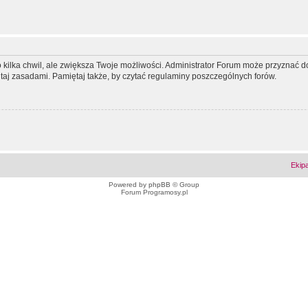
ko kilka chwil, ale zwiększa Twoje możliwości. Administrator Forum może przyzna
tutaj zasadami. Pamiętaj także, by czytać regulaminy poszczególnych forów.
Ekip
Powered by
phpBB
© Group
Forum Programosy.pl